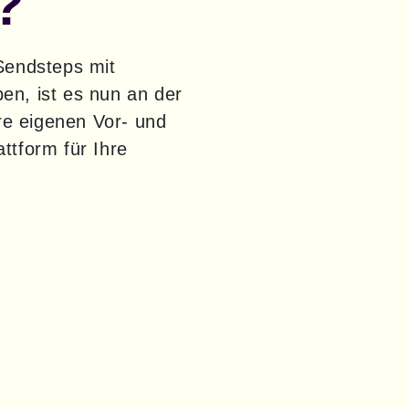
?
Nachdem wir mehrere Blogbeiträge geschrieben haben, in denen wir Sendsteps mit 
en, ist es nun an der 
re eigenen Vor- und 
ttform für Ihre 