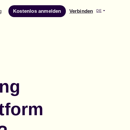
g
Kostenlos anmelden
Verbinden
DE
ung
ttform