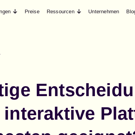
ngen
Preise
Ressourcen
Unternehmen
Blo
w
tige Entscheid
interaktive Pla