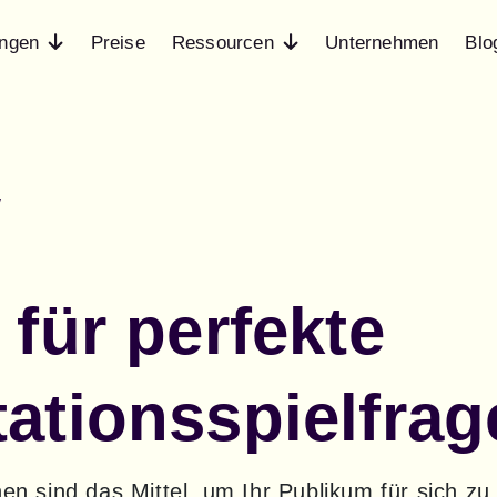
ngen
Preise
Ressourcen
Unternehmen
Blo
w
 für perfekte
ationsspielfrag
nen sind das Mittel, um Ihr Publikum für sich zu 