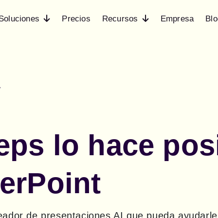
Soluciones
Precios
Recursos
Empresa
Blo
w
ps lo hace posi
erPoint
ador de presentaciones AI que pueda ayudarle a