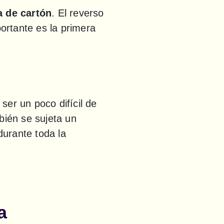
ta de cartón
. El reverso 
ortante es la primera 
er un poco difícil de 
ién se sujeta un 
durante toda la 
a