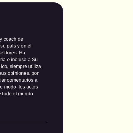
y coach de 
u país y en el 
ectores. Ha 
ria e incluso a Su 
co, siempre utiliza 
us opiniones, por 
iar comentarios a 
e modo, los actos 
 todo el mundo 