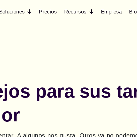
Soluciones
Precios
Recursos
Empresa
Blo
w
jos para sus ta
dor
ntar. A algunos nos gusta. Otros ya no podemos