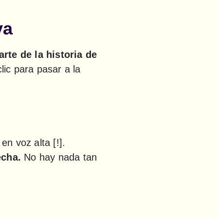
va
rte de la historia de 
ic para pasar a la 
Sobre el papel, una historia siempre es más corta que cuando se cuenta en voz alta [!]. 
echa.
 No hay nada tan 