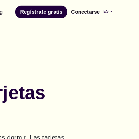
g
Regístrate gratis
Conectarse
ES
rjetas
 dormir. Las tarjetas 