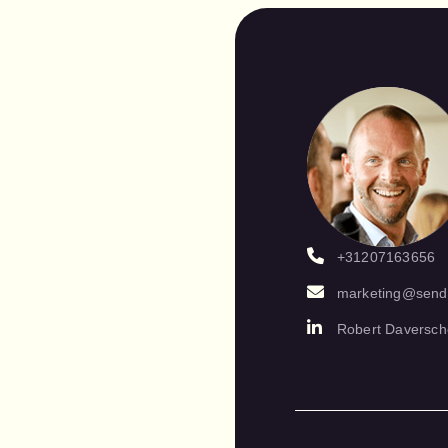
+31207163656
marketing@send
Robert Daversch