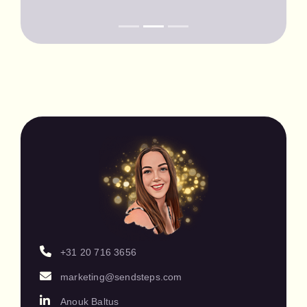
presentaciones con
tecnología de IA y
Sendsteps.ai
+31 20 716 3656
marketing@sendsteps.com
Anouk Baltus